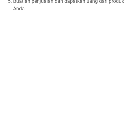
Buatlah penjualan dan dapatkan uang dari produk
Anda.