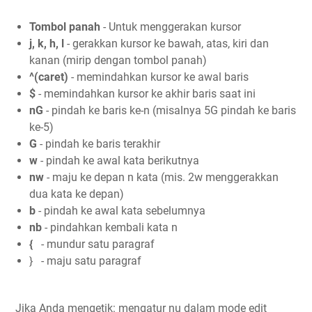
Tombol panah
- Untuk menggerakan kursor
j, k, h, l
- gerakkan kursor ke bawah, atas, kiri dan
kanan (mirip dengan tombol panah)
^(caret)
- memindahkan kursor ke awal baris
$
- memindahkan kursor ke akhir baris saat ini
nG
- pindah ke baris ke-n (misalnya 5G pindah ke baris
ke-5)
G
- pindah ke baris terakhir
w
- pindah ke awal kata berikutnya
nw
- maju ke depan n kata (mis. 2w menggerakkan
dua kata ke depan)
b
- pindah ke awal kata sebelumnya
nb
- pindahkan kembali kata n
{
- mundur satu paragraf
} - maju satu paragraf
Jika Anda mengetik: mengatur nu dalam mode edit